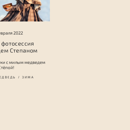
евраля 2022
 фотосессия
дем Степаном
тки с милым медведем
Стёпой!
ЕДВЕДЬ
ЗИМА