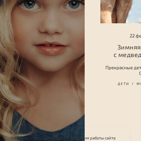
22 ф
Зимняя
с медве
Прекрасные де
ДЕТИ
М
На сайте используются файлы cookie для работы сайта