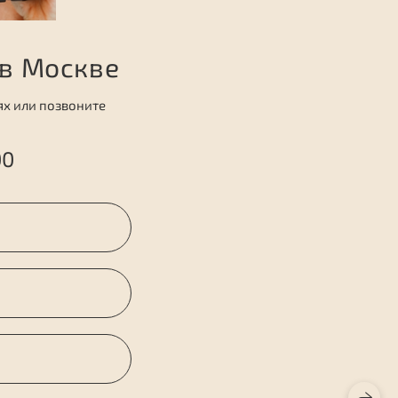
в Москве
ях или позвоните
00
Е