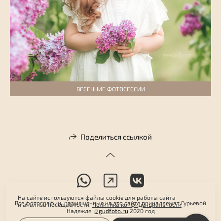
ВЕСЕННИЕ ФОТОСЕССИИ
Поделиться ссылкой
На сайте используются файлы cookie для работы сайта
Все фотографии, размещенные на это сайте принадлежат Гурьевой
и анализа посещаемости.
Политика конфиденциальности
Надежде
@gudfoto.ru
2020 год